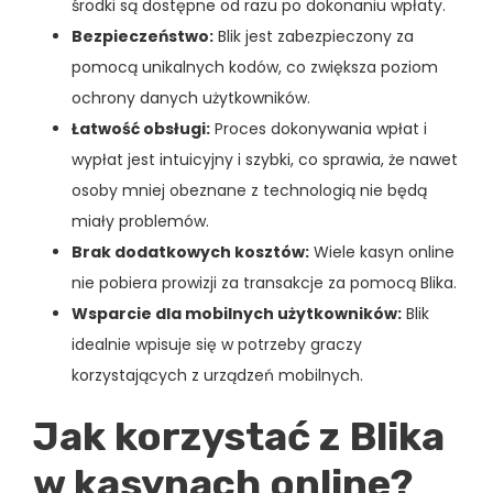
środki są dostępne od razu po dokonaniu wpłaty.
Bezpieczeństwo:
Blik jest zabezpieczony za
pomocą unikalnych kodów, co zwiększa poziom
ochrony danych użytkowników.
Łatwość obsługi:
Proces dokonywania wpłat i
wypłat jest intuicyjny i szybki, co sprawia, że nawet
osoby mniej obeznane z technologią nie będą
miały problemów.
Brak dodatkowych kosztów:
Wiele kasyn online
nie pobiera prowizji za transakcje za pomocą Blika.
Wsparcie dla mobilnych użytkowników:
Blik
idealnie wpisuje się w potrzeby graczy
korzystających z urządzeń mobilnych.
Jak korzystać z Blika
w kasynach online?