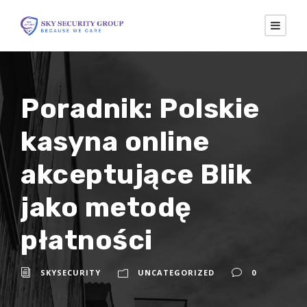
Poradnik: Polskie
kasyna online
akceptujące Blik
jako metodę
płatności
SKYSECURITY
UNCATEGORIZED
0