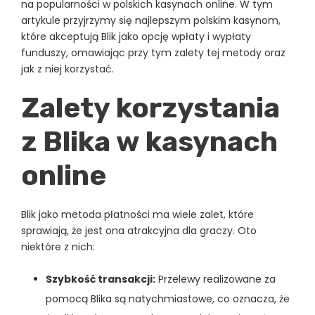
na popularności w polskich kasynach online. W tym
artykule przyjrzymy się najlepszym polskim kasynom,
które akceptują Blik jako opcję wpłaty i wypłaty
funduszy, omawiając przy tym zalety tej metody oraz
jak z niej korzystać.
Zalety korzystania
z Blika w kasynach
online
Blik jako metoda płatności ma wiele zalet, które
sprawiają, że jest ona atrakcyjna dla graczy. Oto
niektóre z nich:
Szybkość transakcji:
Przelewy realizowane za
pomocą Blika są natychmiastowe, co oznacza, że