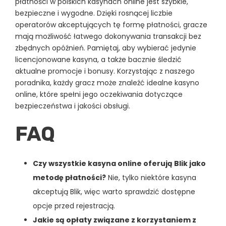
płatności w polskich kasynach online jest szybkie,
bezpieczne i wygodne. Dzięki rosnącej liczbie
operatorów akceptujących tę formę płatności, gracze
mają możliwość łatwego dokonywania transakcji bez
zbędnych opóźnień. Pamiętaj, aby wybierać jedynie
licencjonowane kasyna, a także bacznie śledzić
aktualne promocje i bonusy. Korzystając z naszego
poradnika, każdy gracz może znaleźć idealne kasyno
online, które spełni jego oczekiwania dotyczące
bezpieczeństwa i jakości obsługi.
FAQ
Czy wszystkie kasyna online oferują Blik jako
metodę płatności?
Nie, tylko niektóre kasyna
akceptują Blik, więc warto sprawdzić dostępne
opcje przed rejestracją.
Jakie są opłaty związane z korzystaniem z