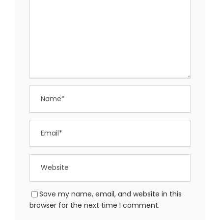
Save my name, email, and website in this
browser for the next time I comment.