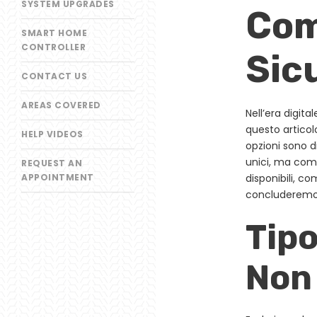
SYSTEM UPGRADES
Com
SMART HOME
CONTROLLER
Sic
CONTACT US
AREAS COVERED
Nell’era digit
questo artico
HELP VIDEOS
opzioni sono d
unici, ma comp
REQUEST AN
disponibili, co
APPOINTMENT
concluderemo d
Tipo
Non