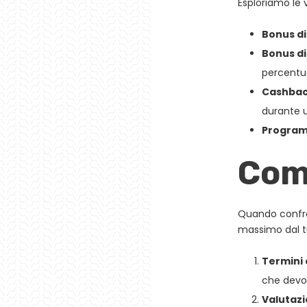
Esploriamo le v
Bonus d
Bonus di
percentua
Cashbac
durante u
Program
Come
Quando confron
massimo dal t
Termini 
che devon
Valutazi