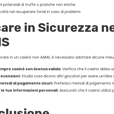
hi potenziali di truffe o pratiche non etiche.
icoltà nel recuperare fondi in caso di problemi.
are in Sicurezza n
MS
iocare in un casinò non AAMS, è necessario adottare alcune misure 
empre casinò con licenza valida:
Verifica che il casinò abbia un
 recensioni:
Studia cosa dicono altri giocatori per avere un’idea 
 metodi di pagamento sicuri:
Preferisci metodi di pagamento ric
 le tue informazioni personali:
Assicurati che il casinò utilizz
.
clusione