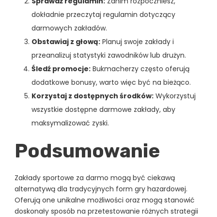
Sprawdź regulamin:
Zanim rozpoczniesz,
dokładnie przeczytaj regulamin dotyczący
darmowych zakładów.
Obstawiaj z głową:
Planuj swoje zakłady i
przeanalizuj statystyki zawodników lub drużyn.
Śledź promocje:
Bukmacherzy często oferują
dodatkowe bonusy, warto więc być na bieżąco.
Korzystaj z dostępnych środków:
Wykorzystuj
wszystkie dostępne darmowe zakłady, aby
maksymalizować zyski.
Podsumowanie
Zakłady sportowe za darmo mogą być ciekawą
alternatywą dla tradycyjnych form gry hazardowej.
Oferują one unikalne możliwości oraz mogą stanowić
doskonały sposób na przetestowanie różnych strategii