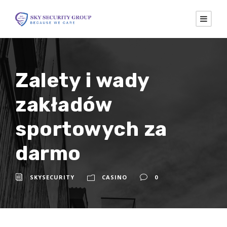
Zalety i wady
zakładów
sportowych za
darmo
SKYSECURITY
CASINO
0