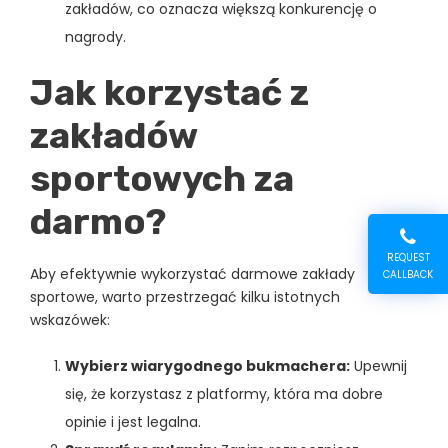
zakładów, co oznacza większą konkurencję o
nagrody.
Jak korzystać z
zakładów
sportowych za
darmo?
REQUEST
Aby efektywnie wykorzystać darmowe zakłady
CALLBACK
sportowe, warto przestrzegać kilku istotnych
wskazówek:
Wybierz wiarygodnego bukmachera:
Upewnij
się, że korzystasz z platformy, która ma dobre
opinie i jest legalna.