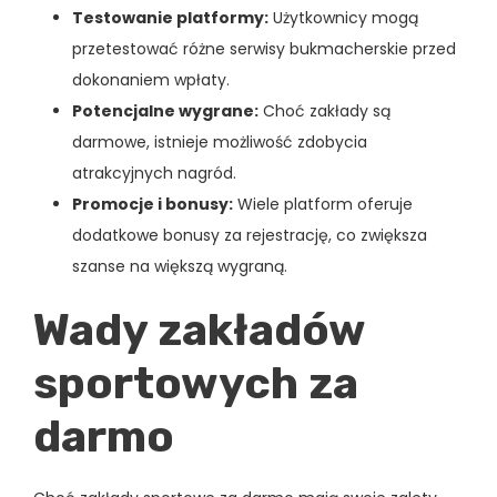
Testowanie platformy:
Użytkownicy mogą
przetestować różne serwisy bukmacherskie przed
dokonaniem wpłaty.
Potencjalne wygrane:
Choć zakłady są
darmowe, istnieje możliwość zdobycia
atrakcyjnych nagród.
Promocje i bonusy:
Wiele platform oferuje
dodatkowe bonusy za rejestrację, co zwiększa
szanse na większą wygraną.
Wady zakładów
sportowych za
darmo