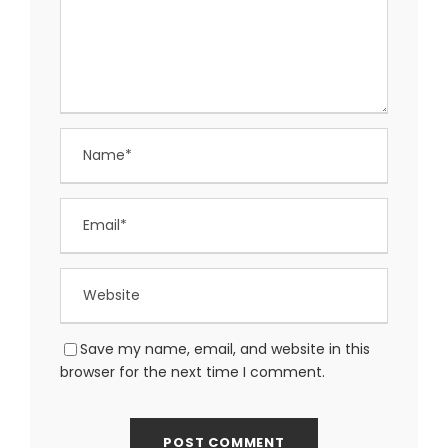
Save my name, email, and website in this
browser for the next time I comment.