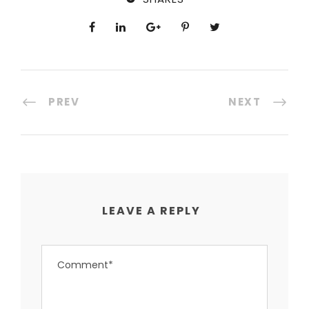
PREV
NEXT
LEAVE A REPLY