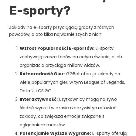
E-sporty?
Zakłady na e-sporty przyciągają graczy z różnych
powodów, a oto kilka najważniejszych z nich:
Wzrost Popularności E-sportów:
E-sporty
zdobywają rzesze fanów na całym świecie, a ich
organizacja przyciąga miliony widzów.
Różnorodność Gier:
GGBet oferuje zakłady na
wiele popularnych gier, w tym League of Legends,
Dota 2, i CS:GO.
Interaktywność:
Użytkownicy mogą na żywo
śledzić wyniki i w czasie rzeczywistym stawiać
zakłady, co zwiększa emocje związane z
oglądaniem meczów.
Potencjalnie Wyższe Wygrane:
E-sporty oferują