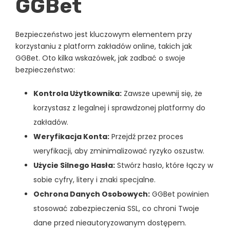
GGBet
Bezpieczeństwo jest kluczowym elementem przy
korzystaniu z platform zakładów online, takich jak
GGBet. Oto kilka wskazówek, jak zadbać o swoje
bezpieczeństwo:
Kontrola Użytkownika:
Zawsze upewnij się, że
korzystasz z legalnej i sprawdzonej platformy do
zakładów.
Weryfikacja Konta:
Przejdź przez proces
weryfikacji, aby zminimalizować ryzyko oszustw.
Użycie Silnego Hasła:
Stwórz hasło, które łączy w
sobie cyfry, litery i znaki specjalne.
Ochrona Danych Osobowych:
GGBet powinien
stosować zabezpieczenia SSL, co chroni Twoje
dane przed nieautoryzowanym dostępem.