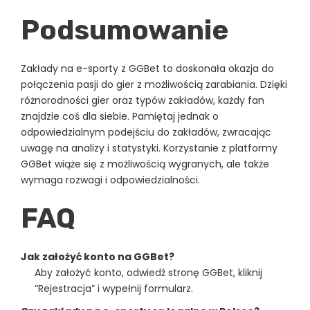
Podsumowanie
Zakłady na e-sporty z GGBet to doskonała okazja do
połączenia pasji do gier z możliwością zarabiania. Dzięki
różnorodności gier oraz typów zakładów, każdy fan
znajdzie coś dla siebie. Pamiętaj jednak o
odpowiedzialnym podejściu do zakładów, zwracając
uwagę na analizy i statystyki. Korzystanie z platformy
GGBet wiąże się z możliwością wygranych, ale także
wymaga rozwagi i odpowiedzialności.
FAQ
Jak założyć konto na GGBet?
Aby założyć konto, odwiedź stronę GGBet, kliknij
“Rejestracja” i wypełnij formularz.