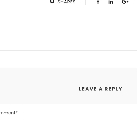
0
SHARES
LEAVE A REPLY