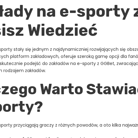
łady na e-sporty 
isz Wiedzieć
porty stały się jednym z najdynamiczniej rozwijających się obs
cych platform zakładowych, oferuje szeroką gamę opcji dla fa
skutecznie podejść do zakładów na e-sporty z GGBet, zwracając
m rodzajem zakładów.
czego Warto Stawia
porty?
porty przyciągają graczy z różnych powodów, a oto kilka najważn