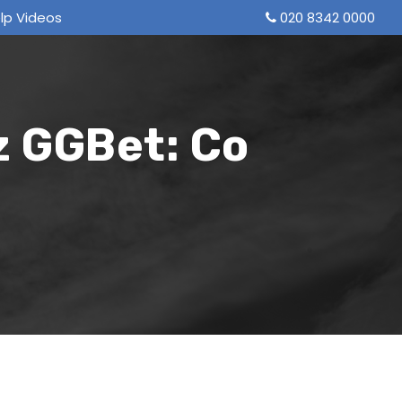
lp Videos
020 8342 0000
z GGBet: Co