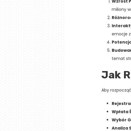
Wzrost P
miliony w
Różnoro
Interak
emocje z
Potencj
Budowan
temat str
Jak R
Aby rozpocząć
Rejestra
Wpłata 
Wybór G
Analiza 