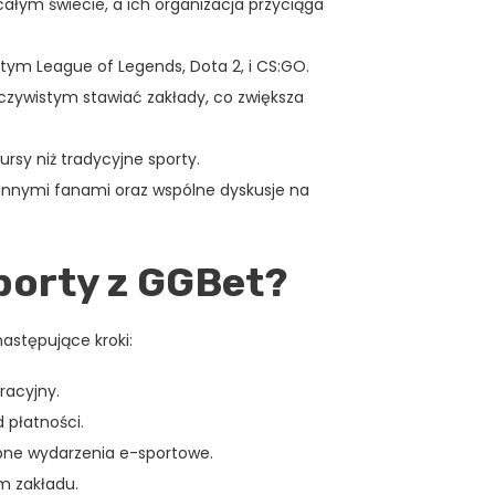
ałym świecie, a ich organizacja przyciąga
 tym League of Legends, Dota 2, i CS:GO.
eczywistym stawiać zakłady, co zwiększa
ursy niż tradycyjne sporty.
 innymi fanami oraz wspólne dyskusje na
porty z GGBet?
astępujące kroki:
racyjny.
 płatności.
ępne wydarzenia e-sportowe.
m zakładu.