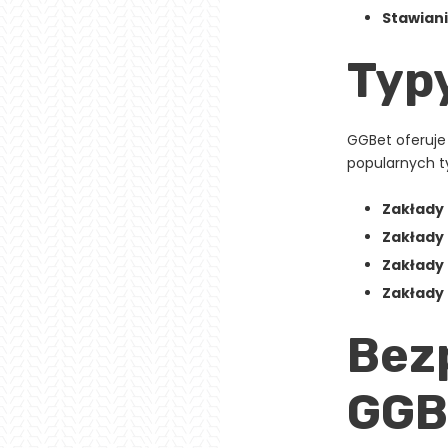
Stawian
Typ
GGBet oferuje 
popularnych t
Zakłady
Zakłady 
Zakłady
Zakłady 
Bez
GGB