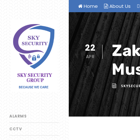
Home
About Us
Zak
22
APR
Mus
SKYSECU
ALARMS
CCTV