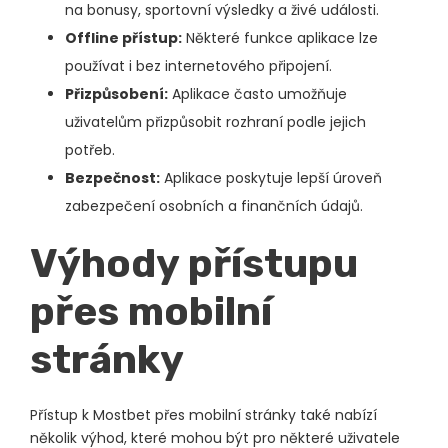
na bonusy, sportovní výsledky a živé události.
Offline přístup:
Některé funkce aplikace lze
používat i bez internetového připojení.
Přizpůsobení:
Aplikace často umožňuje
uživatelům přizpůsobit rozhraní podle jejich
potřeb.
Bezpečnost:
Aplikace poskytuje lepší úroveň
zabezpečení osobních a finančních údajů.
Výhody přístupu
přes mobilní
stránky
Přístup k Mostbet přes mobilní stránky také nabízí
několik výhod, které mohou být pro některé uživatele