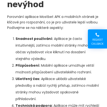
nevýhod
Porovnání aplikace Mostbet APK a mobilních stránek je
klíčové pro rozpoznání, co je pro uživatele lepší volbou.
Podívejme se na některé aspekty:
Snadnost používání:
Aplikace je často
REQUEST
CALLBACK
intuitivnější, zatímco mobilní stránky mohou
občas vyžadovat více kliknutí na dosažení
stejného výsledku.
Přizpůsobení:
Mobilní aplikace umožňuje větší
možnosti přizpůsobení uživatelského rozhraní.
Ušetřený čas:
Aplikace ukládá uživatelské
předvolby a nabízí rychlý přístup, zatímco mobilní
stránky mohou vyžadovat opakované
přihlašování.
Technická podpora:
Aplikace může mít rychlejší