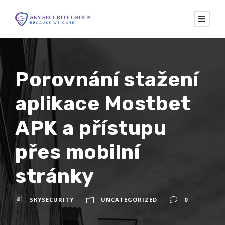
Porovnání stažení
aplikace Mostbet
APK a přístupu
přes mobilní
stránky
SKYSECURITY
UNCATEGORIZED
0