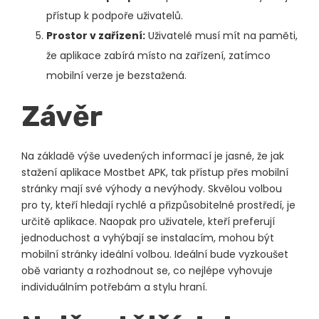
přístup k podpoře uživatelů.
Prostor v zařízení:
Uživatelé musí mít na paměti,
že aplikace zabírá místo na zařízení, zatímco
mobilní verze je bezstažená.
Závěr
Na základě výše uvedených informací je jasné, že jak
stažení aplikace Mostbet APK, tak přístup přes mobilní
stránky mají své výhody a nevýhody. Skvělou volbou
pro ty, kteří hledají rychlé a přizpůsobitelné prostředí, je
určitě aplikace. Naopak pro uživatele, kteří preferují
jednoduchost a vyhýbají se instalacím, mohou být
mobilní stránky ideální volbou. Ideální bude vyzkoušet
obě varianty a rozhodnout se, co nejlépe vyhovuje
individuálním potřebám a stylu hraní.