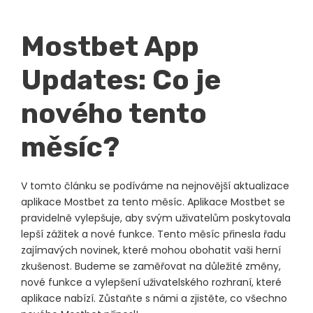
Mostbet App
Updates: Co je
nového tento
měsíc?
V tomto článku se podíváme na nejnovější aktualizace
aplikace Mostbet za tento měsíc. Aplikace Mostbet se
pravidelně vylepšuje, aby svým uživatelům poskytovala
lepší zážitek a nové funkce. Tento měsíc přinesla řadu
zajímavých novinek, které mohou obohatit vaši herní
zkušenost. Budeme se zaměřovat na důležité změny,
nové funkce a vylepšení uživatelského rozhraní, které
aplikace nabízí. Zůstaňte s námi a zjistěte, co všechno