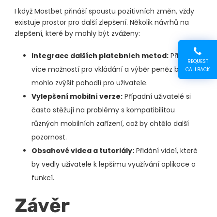
I když Mostbet přináší spoustu pozitivních změn, vždy
existuje prostor pro další zlepšení. Několik návrhů na
zlepšení, které by mohly být zváženy:
Integrace dalších platebních metod:
Přidání
REQUEST
více možností pro vkládání a výběr peněz by
CALLBACK
mohlo zvýšit pohodlí pro uživatele.
Vylepšení mobilní verze:
Případní uživatelé si
často stěžují na problémy s kompatibilitou
různých mobilních zařízení, což by chtělo další
pozornost.
Obsahové videa a tutoriály:
Přidání videí, které
by vedly uživatele k lepšímu využívání aplikace a
funkcí.
Závěr