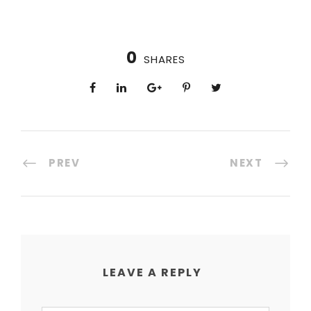
0
SHARES
PREV
NEXT
LEAVE A REPLY