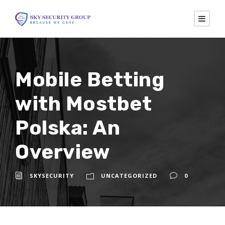
Mobile Betting
with Mostbet
Polska: An
Overview
SKYSECURITY
UNCATEGORIZED
0