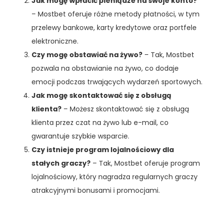
Jak mogę wpłacić pieniądze na swoje konto?
– Mostbet oferuje różne metody płatności, w tym
przelewy bankowe, karty kredytowe oraz portfele
elektroniczne.
Czy mogę obstawiać na żywo?
– Tak, Mostbet
pozwala na obstawianie na żywo, co dodaje
emocji podczas trwających wydarzeń sportowych.
Jak mogę skontaktować się z obsługą
klienta?
– Możesz skontaktować się z obsługą
klienta przez czat na żywo lub e-mail, co
gwarantuje szybkie wsparcie.
Czy istnieje program lojalnościowy dla
stałych graczy?
– Tak, Mostbet oferuje program
lojalnościowy, który nagradza regularnych graczy
atrakcyjnymi bonusami i promocjami.