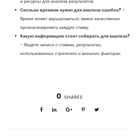
и ресурсы для анализа результатов.
Сколько времени нужно для анализа ошибок?
–
Время может варьироваться; важно качественно
проанализировать каждую ставку.
Какую информацию стоит собирать для анализа?
– Ведите записи о ставках, результатах,
использованных стратегиях и внешних факторах.
0
SHARES