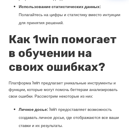
Использование статистических данных:
Полагайтесь на цифры и статистику вместо интуиции
для принятия решений.
Как 1win помогает
в обучении на
своих ошибках?
Платформа 1win предлагает уникальные инструменты и
функции, которые могут помочь беттерам анализировать
свои ошибки. Рассмотрим некоторые из них:
Личное досье:
1win предоставляет возможность
создавать личное досье, где отображаются все ваши
ставки и их результаты.