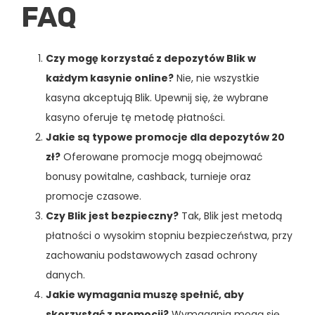
FAQ
Czy mogę korzystać z depozytów Blik w
każdym kasynie online?
Nie, nie wszystkie
kasyna akceptują Blik. Upewnij się, że wybrane
kasyno oferuje tę metodę płatności.
Jakie są typowe promocje dla depozytów 20
zł?
Oferowane promocje mogą obejmować
bonusy powitalne, cashback, turnieje oraz
promocje czasowe.
Czy Blik jest bezpieczny?
Tak, Blik jest metodą
płatności o wysokim stopniu bezpieczeństwa, przy
zachowaniu podstawowych zasad ochrony
danych.
Jakie wymagania muszę spełnić, aby
skorzystać z promocji?
Wymagania mogą się