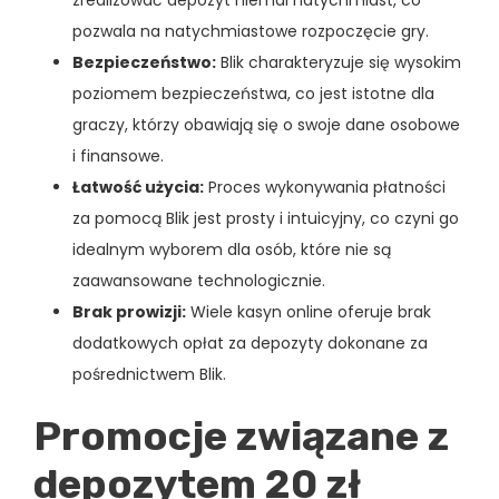
zrealizować depozyt niemal natychmiast, co
pozwala na natychmiastowe rozpoczęcie gry.
Bezpieczeństwo:
Blik charakteryzuje się wysokim
poziomem bezpieczeństwa, co jest istotne dla
graczy, którzy obawiają się o swoje dane osobowe
i finansowe.
Łatwość użycia:
Proces wykonywania płatności
za pomocą Blik jest prosty i intuicyjny, co czyni go
idealnym wyborem dla osób, które nie są
zaawansowane technologicznie.
Brak prowizji:
Wiele kasyn online oferuje brak
dodatkowych opłat za depozyty dokonane za
pośrednictwem Blik.
Promocje związane z
depozytem 20 zł