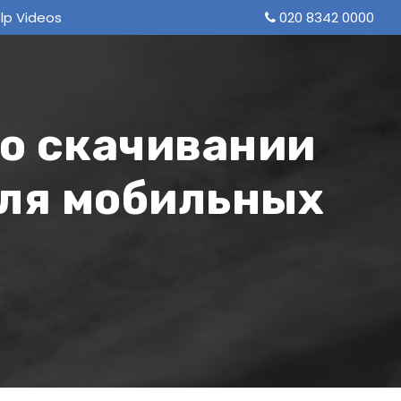
lp Videos
020 8342 0000
 о скачивании
для мобильных