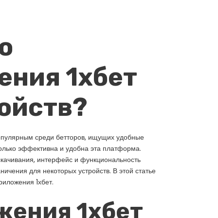
о
ения 1хбет
ойств?
популярным среди бетторов, ищущих удобные
колько эффективна и удобна эта платформа.
 скачивания, интерфейс и функциональность
аничения для некоторых устройств. В этой статье
иложения 1хбет.
жения 1хбет