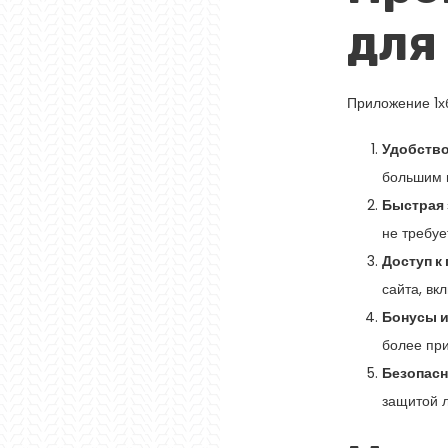
для
Приложение 1х
Удобство
большим 
Быстрая 
не требуе
Доступ к
сайта, вк
Бонусы и
более пр
Безопасн
защитой 