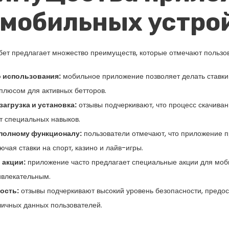
 мобильных устро
бет предлагает множество преимуществ, которые отмечают пользова
 использования:
мобильное приложение позволяет делать ставки 
плюсом для активных бетторов.
загрузка и установка:
отзывы подчеркивают, что процесс скачивани
т специальных навыков.
 полному функционалу:
пользователи отмечают, что приложение п
лючая ставки на спорт, казино и лайв-игры.
 акции:
приложение часто предлагает специальные акции для моби
ивлекательным.
ость:
отзывы подчеркивают высокий уровень безопасности, предос
личных данных пользователей.