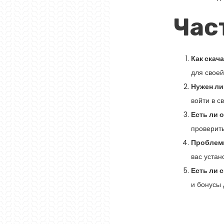
Час
Как скач
для свое
Нужен ли
войти в с
Есть ли 
проверить
Проблемы
вас уста
Есть ли 
и бонусы 