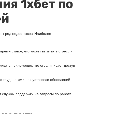
ия 1хбет по
ей
ют ряд недостатков. Наиболее
ремя ставок, что может вызывать стресс и
ивать приложение, что ограничивает доступ
с трудностями при установке обновлений
 службы поддержки на запросы по работе