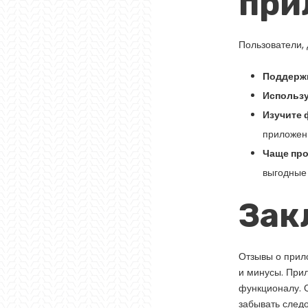
при
Пользователи,
Поддержи
Использу
Изучите 
приложен
Чаще про
выгодные
Зак
Отзывы о прило
и минусы. При
функционалу. О
забывать след