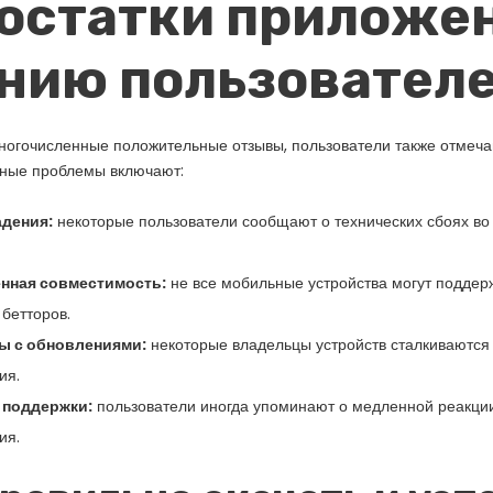
остатки приложен
нию пользовател
ногочисленные положительные отзывы, пользователи также отмеча
ные проблемы включают:
адения:
некоторые пользователи сообщают о технических сбоях во в
нная совместимость:
не все мобильные устройства могут поддерж
 бетторов.
ы с обновлениями:
некоторые владельцы устройств сталкиваются 
ия.
 поддержки:
пользователи иногда упоминают о медленной реакции
ия.