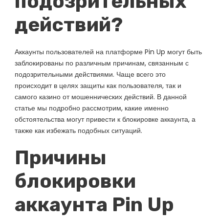
подозрительных
действий?
Аккаунты пользователей на платформе Pin Up могут быть
заблокированы по различным причинам, связанным с
подозрительными действиями. Чаще всего это
происходит в целях защиты как пользователя, так и
самого казино от мошеннических действий. В данной
статье мы подробно рассмотрим, какие именно
обстоятельства могут привести к блокировке аккаунта, а
также как избежать подобных ситуаций.
Причины
блокировки
аккаунта Pin Up