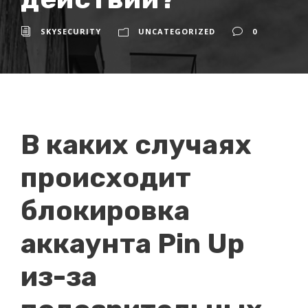
SKYSECURITY
UNCATEGORIZED
0
В каких случаях
происходит
блокировка
аккаунта Pin Up
из-за