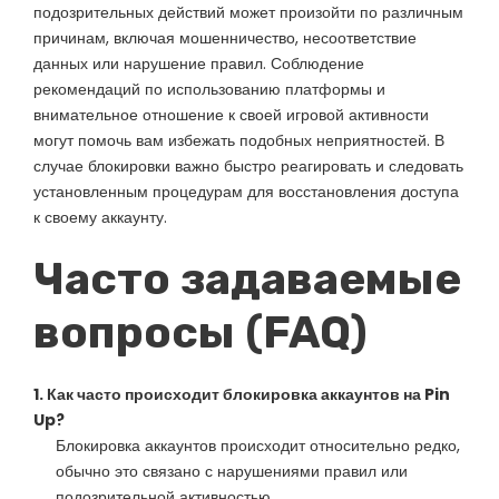
подозрительных действий может произойти по различным
причинам, включая мошенничество, несоответствие
данных или нарушение правил. Соблюдение
рекомендаций по использованию платформы и
внимательное отношение к своей игровой активности
могут помочь вам избежать подобных неприятностей. В
случае блокировки важно быстро реагировать и следовать
установленным процедурам для восстановления доступа
к своему аккаунту.
Часто задаваемые
вопросы (FAQ)
1. Как часто происходит блокировка аккаунтов на Pin
Up?
Блокировка аккаунтов происходит относительно редко,
обычно это связано с нарушениями правил или
подозрительной активностью.