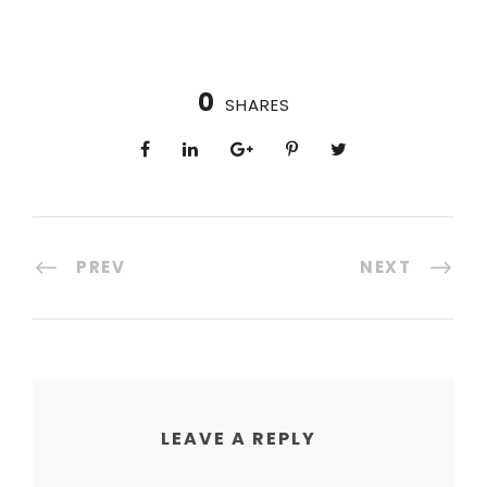
0
SHARES
PREV
NEXT
LEAVE A REPLY