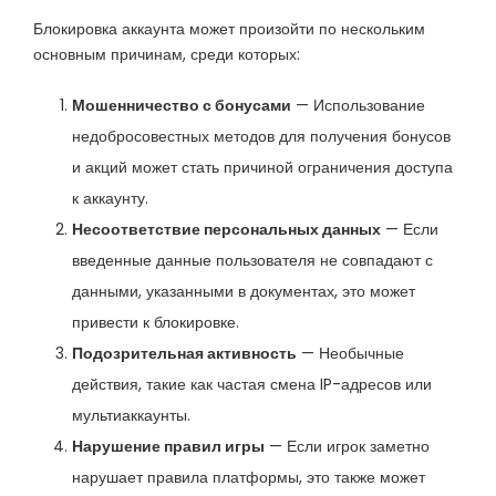
Блокировка аккаунта может произойти по нескольким
основным причинам, среди которых:
Мошенничество с бонусами
— Использование
недобросовестных методов для получения бонусов
и акций может стать причиной ограничения доступа
к аккаунту.
Несоответствие персональных данных
— Если
введенные данные пользователя не совпадают с
данными, указанными в документах, это может
привести к блокировке.
Подозрительная активность
— Необычные
действия, такие как частая смена IP-адресов или
мультиаккаунты.
Нарушение правил игры
— Если игрок заметно
нарушает правила платформы, это также может