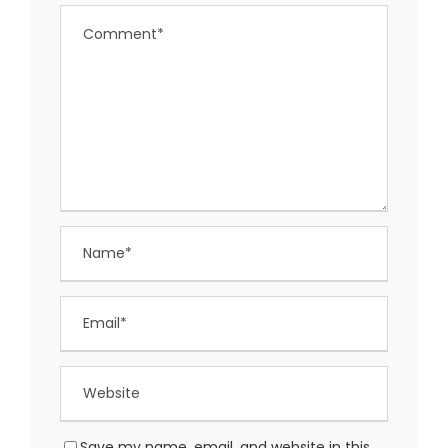
Save my name, email, and website in this