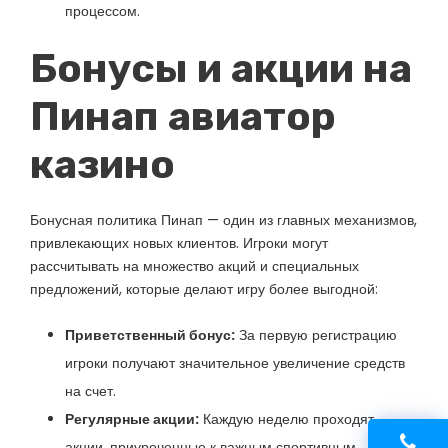
процессом.
Бонусы и акции на
Пинап авиатор
казино
Бонусная политика Пинап — один из главных механизмов,
привлекающих новых клиентов. Игроки могут
рассчитывать на множество акций и специальных
предложений, которые делают игру более выгодной:
Приветственный бонус:
За первую регистрацию
игроки получают значительное увеличение средств
на счет.
Регулярные акции:
Каждую неделю проходят
акции, приуроченные к важным спортивным