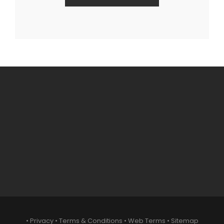
•
Privacy
•
Terms & Conditions
•
Web Terms
•
Sitemap