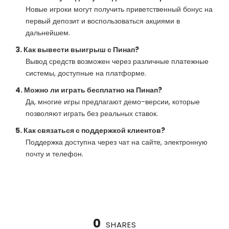
Новые игроки могут получить приветственный бонус на
первый депозит и воспользоваться акциями в
дальнейшем.
3. Как вывести выигрыш с Пинап?
Вывод средств возможен через различные платежные
системы, доступные на платформе.
4. Можно ли играть бесплатно на Пинап?
Да, многие игры предлагают демо-версии, которые
позволяют играть без реальных ставок.
5. Как связаться с поддержкой клиентов?
Поддержка доступна через чат на сайте, электронную
почту и телефон.
0
SHARES