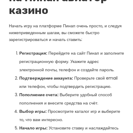
казино
Начать игру на платформе Пинап очень просто, и следуя
нижеприведенным шагам, вы сможете быстро
зарегистрироваться и начать ставить:
Регистрация:
Перейдите на сайт Пинап и заполните
регистрационную форму. Укажите адрес
электронной почты, телефон и создайте пароль.
Подтверждение аккаунта:
Проверьте свой email
или телефон, чтобы подтвердить регистрацию.
Пополнение счета:
Выберите удобный способ
пополнения и внесите средства на счёт.
Выбор игры:
Просмотрите каталог игр и выберите
то, что вам интересно.
Начало игры:
Установите ставку и наслаждайтесь