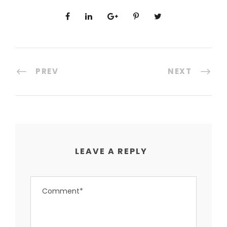
PREV
NEXT
LEAVE A REPLY