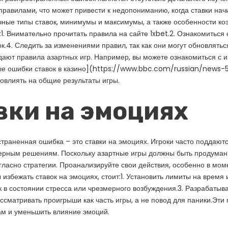
равилами, что может привести к недопониманию, когда ставки нач
чные типы ставок, минимумы и максимумы, а также особенности ко
1. Внимательно прочитать правила на сайте 1xbet.2. Ознакомиться 
ок.4. Следить за изменениями правил, так как они могут обновлять
дают правила азартных игр. Например, вы можете ознакомиться с 
е ошибки ставок в казино](https://www.bbc.com/russian/news-58
овлиять на общие результаты игры.
вки на эмоциях
траненная ошибка – это ставки на эмоциях. Игроки часто поддают
верным решениям. Поскольку азартные игры должны быть продуман
гласно стратегии. Проанализируйте свои действия, особенно в мо
избежать ставок на эмоциях, стоит:1. Установить лимиты на время и
к в состоянии стресса или чрезмерного возбуждения.3. Разрабатыв
ассматривать проигрыши как часть игры, а не повод для паники.Эт
ам и уменьшить влияние эмоций.