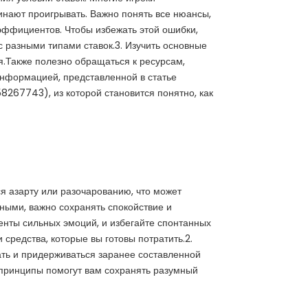
инают проигрывать. Важно понять все нюансы,
эффициентов. Чтобы избежать этой ошибки,
с разными типами ставок.3. Изучить основные
ся.Также полезно обращаться к ресурсам,
информацией, представленной в статье
267743), из которой становится понятно, как
ся азарту или разочарованию, что может
ными, важно сохранять спокойствие и
менты сильных эмоций, и избегайте спонтанных
 средства, которые вы готовы потратить.2.
ать и придерживаться заранее составленной
и принципы помогут вам сохранять разумный