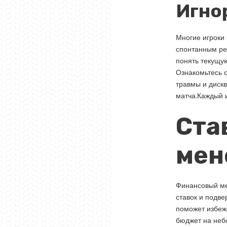
Игно
Многие игроки 
спонтанным ре
понять текущу
Ознакомьтесь с
травмы и диск
матча.Каждый и
Ста
мен
Финансовый ме
ставок и подв
поможет избеж
бюджет на небо