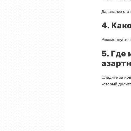
Да, анализ ст
4. Как
Рекомендуется
5. Где
азартн
Следите за нов
который делит