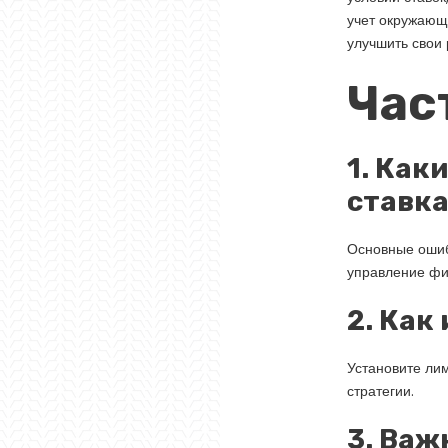
учет окружающ
улучшить свои 
Час
1. Как
ставка
Основные ошиб
управление фи
2. Как
Установите лим
стратегии.
3. Важ