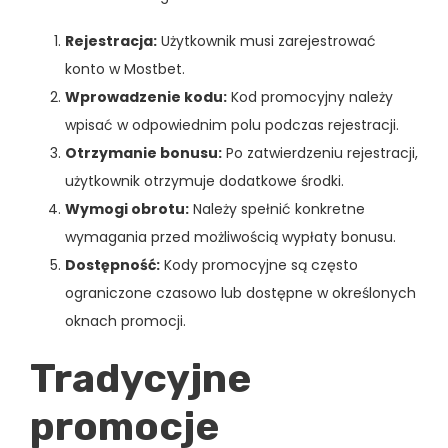
Rejestracja:
Użytkownik musi zarejestrować
konto w Mostbet.
Wprowadzenie kodu:
Kod promocyjny należy
wpisać w odpowiednim polu podczas rejestracji.
Otrzymanie bonusu:
Po zatwierdzeniu rejestracji,
użytkownik otrzymuje dodatkowe środki.
Wymogi obrotu:
Należy spełnić konkretne
wymagania przed możliwością wypłaty bonusu.
Dostępność:
Kody promocyjne są często
ograniczone czasowo lub dostępne w określonych
oknach promocji.
Tradycyjne
promocje