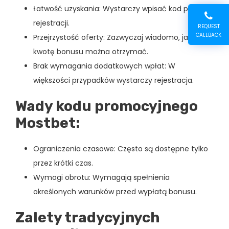
Łatwość uzyskania: Wystarczy wpisać kod podczas
rejestracji.
REQUEST
CALLBACK
Przejrzystość oferty: Zazwyczaj wiadomo, jaką
kwotę bonusu można otrzymać.
Brak wymagania dodatkowych wpłat: W
większości przypadków wystarczy rejestracja.
Wady kodu promocyjnego
Mostbet:
Ograniczenia czasowe: Często są dostępne tylko
przez krótki czas.
Wymogi obrotu: Wymagają spełnienia
określonych warunków przed wypłatą bonusu.
Zalety tradycyjnych