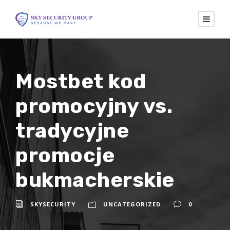
Mostbet kod
promocyjny vs.
tradycyjne
promocje
bukmacherskie
SKYSECURITY
UNCATEGORIZED
0