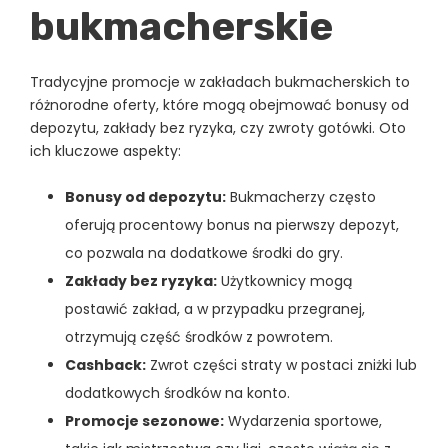
bukmacherskie
Tradycyjne promocje w zakładach bukmacherskich to
różnorodne oferty, które mogą obejmować bonusy od
depozytu, zakłady bez ryzyka, czy zwroty gotówki. Oto
ich kluczowe aspekty:
Bonusy od depozytu:
Bukmacherzy często
oferują procentowy bonus na pierwszy depozyt,
co pozwala na dodatkowe środki do gry.
Zakłady bez ryzyka:
Użytkownicy mogą
postawić zakład, a w przypadku przegranej,
otrzymują część środków z powrotem.
Cashback:
Zwrot części straty w postaci zniżki lub
dodatkowych środków na konto.
Promocje sezonowe:
Wydarzenia sportowe,