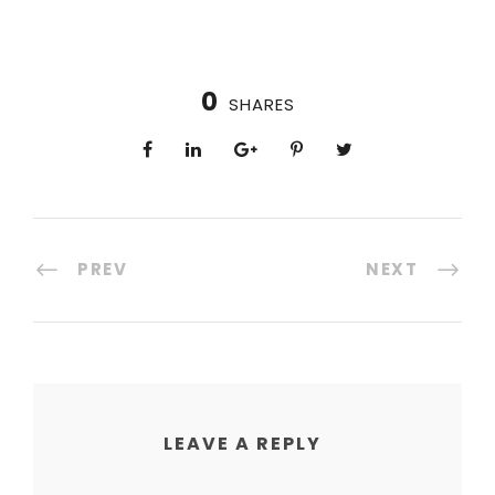
0
SHARES
PREV
NEXT
LEAVE A REPLY