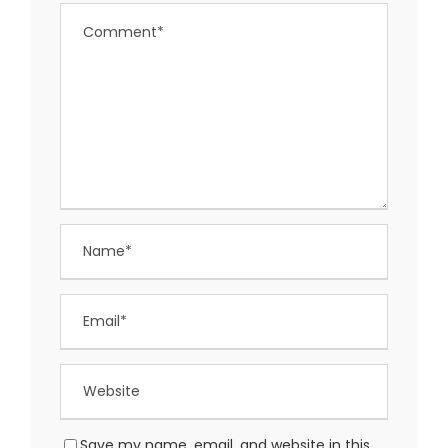
Save my name, email, and website in this