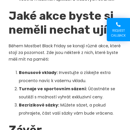
Jaké akce byste si
neměli nechat ujít?
REQUEST
CALLBACK
Během Mostbet Black Friday se konají různé akce, které
stojí za pozornost. Zde jsou některé z nich, které byste
měli mít na paměti:
Bonusové vklady:
Investujte a získejte extra
procento navíc k vašemu vkladu.
Turnaje ve sportovním sázení:
Účastněte se
soutěží s možností vyhrát exkluzivní ceny.
Bezrizikové sázky:
Můžete sázet, a pokud
prohrajete, část vaší sázky vám bude vrácena.
Závěr