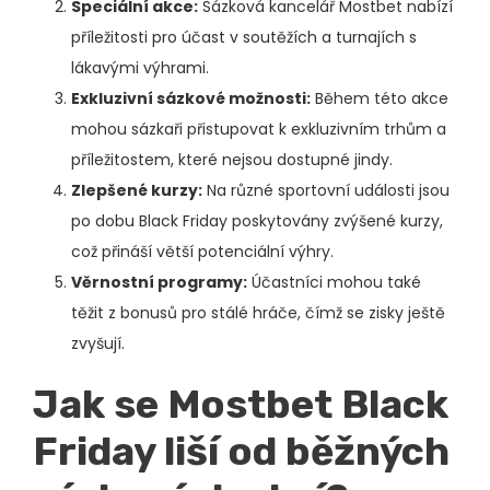
Speciální akce:
Sázková kancelář Mostbet nabízí
příležitosti pro účast v soutěžích a turnajích s
lákavými výhrami.
Exkluzivní sázkové možnosti:
Během této akce
mohou sázkaři přistupovat k exkluzivním trhům a
příležitostem, které nejsou dostupné jindy.
Zlepšené kurzy:
Na různé sportovní události jsou
po dobu Black Friday poskytovány zvýšené kurzy,
což přináší větší potenciální výhry.
Věrnostní programy:
Účastníci mohou také
těžit z bonusů pro stálé hráče, čímž se zisky ještě
zvyšují.
Jak se Mostbet Black
Friday liší od běžných