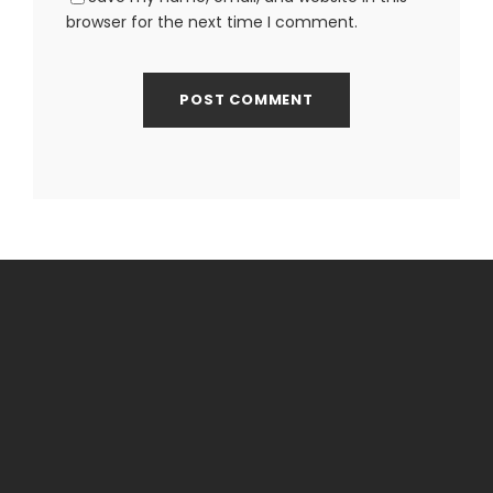
browser for the next time I comment.