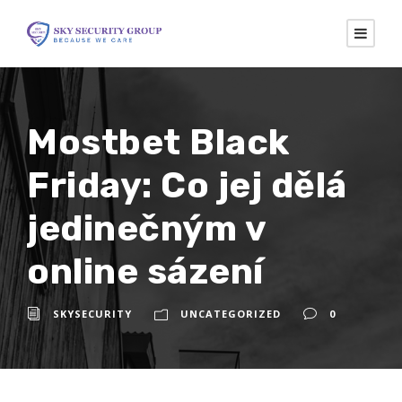
Mostbet Black
Friday: Co jej dělá
jedinečným v
online sázení
SKYSECURITY
UNCATEGORIZED
0