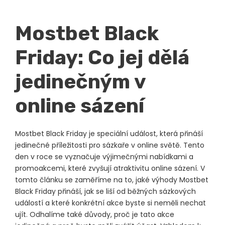
Mostbet Black
Friday: Co jej dělá
jedinečným v
online sázení
Mostbet Black Friday je speciální událost, která přináší
jedinečné příležitosti pro sázkaře v online světě. Tento
den v roce se vyznačuje výjimečnými nabídkami a
promoakcemi, které zvyšují atraktivitu online sázení. V
tomto článku se zaměříme na to, jaké výhody Mostbet
Black Friday přináší, jak se liší od běžných sázkových
událostí a které konkrétní akce byste si neměli nechat
ujít. Odhalíme také důvody, proč je tato akce