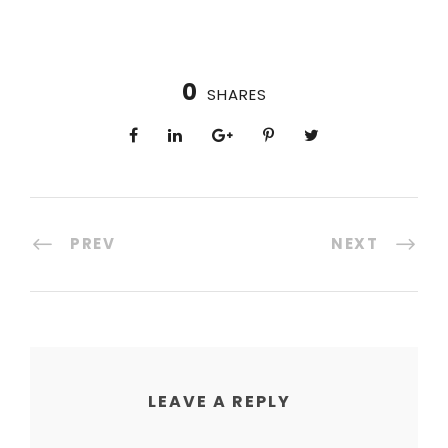
0
SHARES
PREV
NEXT
LEAVE A REPLY