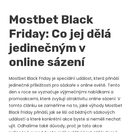
Mostbet Black
Friday: Co jej dělá
jedinečným v
online sázení
Mostbet Black Friday je speciální událost, která přináší
jedinečné příležitosti pro sázkaře v online světě. Tento
den v roce se vyznačuje výjimečnými nabídkami a
promoakcemi, které zvyšují atraktivitu online sázení. V
tomto článku se zaměříme na to, jaké výhody Mostbet
Black Friday přináší, jak se liší od běžných sázkových
událostí a které konkrétní akce byste si neměli nechat
ujít. Odhalíme také důvody, proč je tato akce