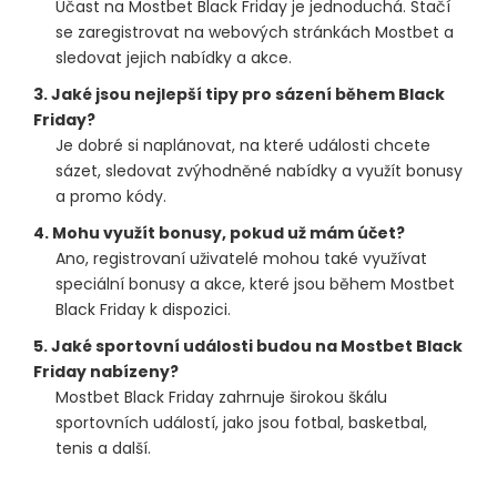
Účast na Mostbet Black Friday je jednoduchá. Stačí
se zaregistrovat na webových stránkách Mostbet a
sledovat jejich nabídky a akce.
3. Jaké jsou nejlepší tipy pro sázení během Black
Friday?
Je dobré si naplánovat, na které události chcete
sázet, sledovat zvýhodněné nabídky a využít bonusy
a promo kódy.
4. Mohu využít bonusy, pokud už mám účet?
Ano, registrovaní uživatelé mohou také využívat
speciální bonusy a akce, které jsou během Mostbet
Black Friday k dispozici.
5. Jaké sportovní události budou na Mostbet Black
Friday nabízeny?
Mostbet Black Friday zahrnuje širokou škálu
sportovních událostí, jako jsou fotbal, basketbal,
tenis a další.