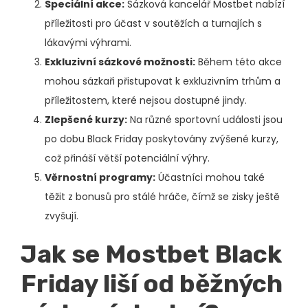
Speciální akce:
Sázková kancelář Mostbet nabízí
příležitosti pro účast v soutěžích a turnajích s
lákavými výhrami.
Exkluzivní sázkové možnosti:
Během této akce
mohou sázkaři přistupovat k exkluzivním trhům a
příležitostem, které nejsou dostupné jindy.
Zlepšené kurzy:
Na různé sportovní události jsou
po dobu Black Friday poskytovány zvýšené kurzy,
což přináší větší potenciální výhry.
Věrnostní programy:
Účastníci mohou také
těžit z bonusů pro stálé hráče, čímž se zisky ještě
zvyšují.
Jak se Mostbet Black
Friday liší od běžných