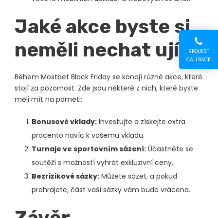
Jaké akce byste si
neměli nechat ujít?
REQUEST
CALLBACK
Během Mostbet Black Friday se konají různé akce, které
stojí za pozornost. Zde jsou některé z nich, které byste
měli mít na paměti:
Bonusové vklady:
Investujte a získejte extra
procento navíc k vašemu vkladu.
Turnaje ve sportovním sázení:
Účastněte se
soutěží s možností vyhrát exkluzivní ceny.
Bezrizikové sázky:
Můžete sázet, a pokud
prohrajete, část vaší sázky vám bude vrácena.
Závěr