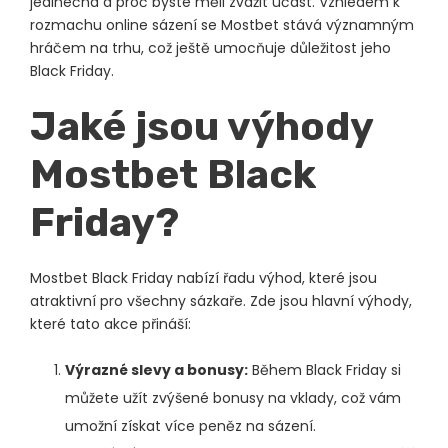
jedinečná a proč byste měli zvážit účast. Vzhledem k
rozmachu online sázení se Mostbet stává významným
hráčem na trhu, což ještě umocňuje důležitost jeho
Black Friday.
Jaké jsou výhody
Mostbet Black
Friday?
Mostbet Black Friday nabízí řadu výhod, které jsou
atraktivní pro všechny sázkaře. Zde jsou hlavní výhody,
které tato akce přináší:
Výrazné slevy a bonusy:
Během Black Friday si
můžete užít zvýšené bonusy na vklady, což vám
umožní získat více peněz na sázení.