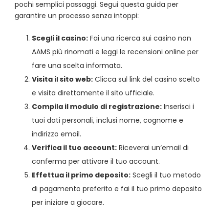
pochi semplici passaggi. Segui questa guida per
garantire un processo senza intoppi:
Scegli il casino:
Fai una ricerca sui casino non
AAMS più rinomati e leggi le recensioni online per
fare una scelta informata.
Visita il sito web:
Clicca sul link del casino scelto
e visita direttamente il sito ufficiale.
Compila il modulo di registrazione:
Inserisci i
tuoi dati personali, inclusi nome, cognome e
indirizzo email.
Verifica il tuo account:
Riceverai un’email di
conferma per attivare il tuo account.
Effettua il primo deposito:
Scegli il tuo metodo
di pagamento preferito e fai il tuo primo deposito
per iniziare a giocare.