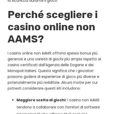
la sicurezza durante il gioco.
Perché scegliere i
casino online non
AAMS?
I casino online non AAMS offrono spesso bonus più
generosi e una varietà di giochi più ampia rispetto ai
casino certificati dall’Agenzia delle Dogane e dei
Monopoli italiani. Questo significa che i giocatori
possono godere di esperienze di gioco più diverse e
potenzialmente più redditizie. Alcuni motivi per cui
potresti considerare questi siti includono:
Maggiore scelta di giochi:
I casino non AAMS
tendono a collaborare con fornitori di software