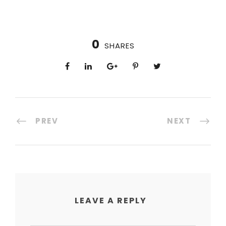
0
SHARES
PREV
NEXT
LEAVE A REPLY