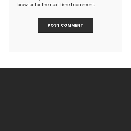
browser for the next time I comment.